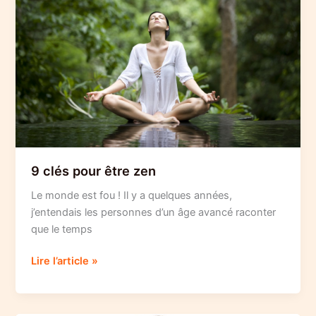
-2
9 clés pour être zen
Le monde est fou ! Il y a quelques années,
j’entendais les personnes d’un âge avancé raconter
que le temps
9
Lire l’article »
clés
pour
être