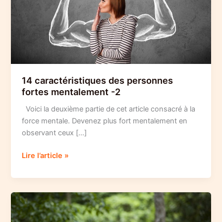
14 caractéristiques des personnes
fortes mentalement -2
Voici la deuxième partie de cet article consacré à la
force mentale. Devenez plus fort mentalement en
observant ceux […]
14
Lire l’article »
caractéristiques
des
personnes
fortes
mentalement