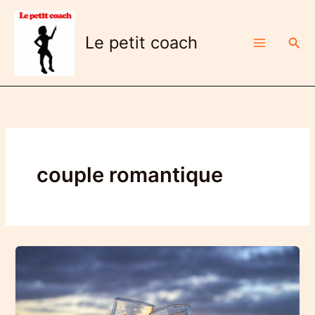
Aller
au
Le petit coach
Rech
contenu
couple romantique