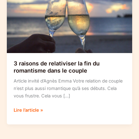
3 raisons de relativiser la fin du
romantisme dans le couple
Article invité d’Agnès Emma Votre relation de couple
n’est plus aussi romantique qu’à ses débuts. Cela
vous frustre. Cela vous […]
3
Lire l’article »
raisons
de
relativiser