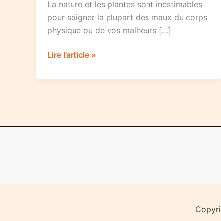
La nature et les plantes sont inestimables
pour soigner la plupart des maux du corps
physique ou de vos malheurs […]
Les
Lire l’article »
bienfaits
de
la
nature
pour
le
corps
et
l’esprit
Copyri