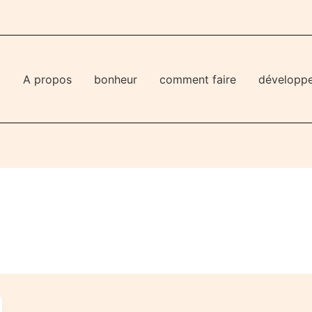
l
A propos
bonheur
comment faire
développ