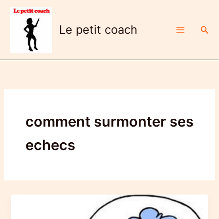
Aller
au
Le petit coach
Rech
contenu
comment surmonter ses
echecs