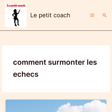
Aller
au
Le petit coach
Rech
contenu
comment surmonter les
echecs