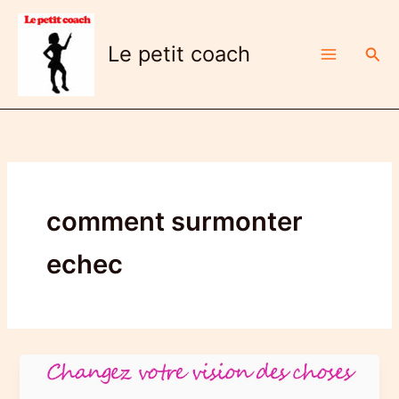
Aller
au
Le petit coach
Rech
contenu
comment surmonter
echec