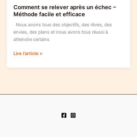
Comment se relever après un échec –
Méthode facile et efficace
Nous avons tous des objectifs, des rêves, des
envies, des plans et nous avons tous réussi à
atteindre certains
Comment
Lire l’article »
se
relever
après
un
échec
–
Méthode
facile
et
efficace