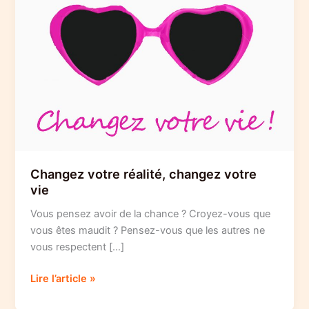
Changez votre réalité, changez votre
vie
Vous pensez avoir de la chance ? Croyez-vous que
vous êtes maudit ? Pensez-vous que les autres ne
vous respectent […]
Changez
Lire l’article »
votre