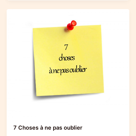
réalité,
changez
votre
vie
7 Choses à ne pas oublier