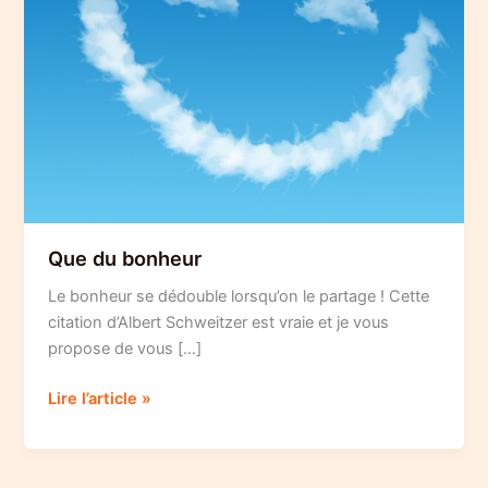
Que du bonheur
Le bonheur se dédouble lorsqu’on le partage ! Cette
citation d’Albert Schweitzer est vraie et je vous
propose de vous […]
Que
Lire l’article »
du
bonheur