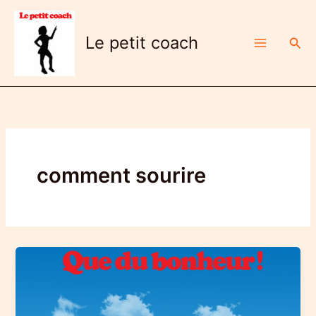
Aller
au
Le petit coach
Rech
contenu
comment sourire