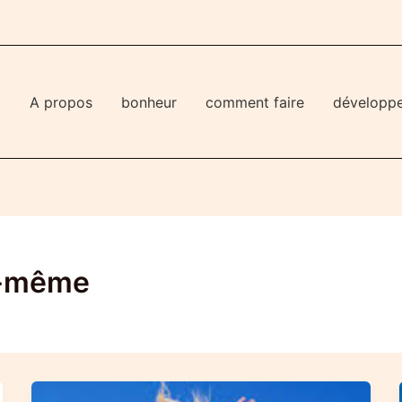
l
A propos
bonheur
comment faire
développ
i-même