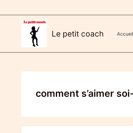
Aller
au
contenu
Le petit coach
Accuei
comment s’aimer so