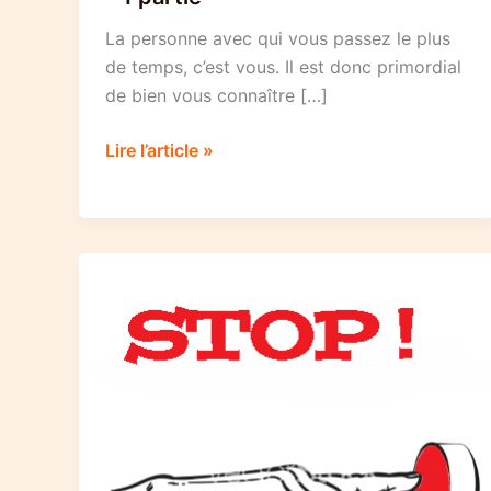
La personne avec qui vous passez le plus
de temps, c’est vous. Il est donc primordial
de bien vous connaître […]
20
Lire l’article »
raisons
pour
lesquelles
vous
êtes
une
personne
exceptionnelle
–
1
partie