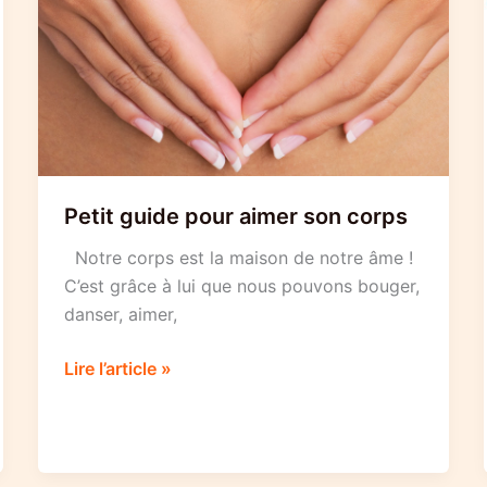
Petit guide pour aimer son corps
Notre corps est la maison de notre âme !
C’est grâce à lui que nous pouvons bouger,
danser, aimer,
Petit
Lire l’article »
guide
pour
aimer
son