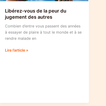
Libérez-vous de la peur du
jugement des autres
Combien d’entre vous passent des années
à essayer de plaire à tout le monde et à se
rendre malade en
Libérez-
Lire l’article »
vous
de
la
peur
du
jugement
des
autres