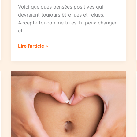
Voici quelques pensées positives qui
devraient toujours être lues et relues.
Accepte toi comme tu es Tu peux changer
et
Petites
Lire l’article »
règles
de
vie