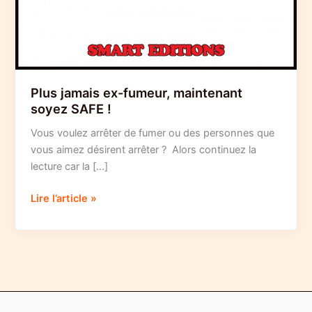
Plus jamais ex-fumeur, maintenant
soyez SAFE !
Vous voulez arrêter de fumer ou des personnes que
vous aimez désirent arrêter ? Alors continuez la
lecture car la […]
Plus
Lire l’article »
jamais
ex-
fumeur,
maintenant
soyez
SAFE