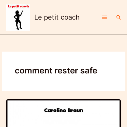
Aller
au
Le petit coach
Rech
contenu
comment rester safe