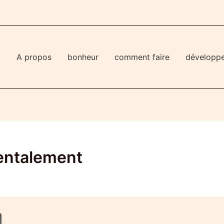
l
A propos
bonheur
comment faire
développ
entalement