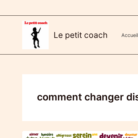
Aller
au
contenu
Le petit coach
Accuei
comment changer di