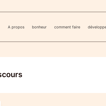
l
A propos
bonheur
comment faire
développ
scours