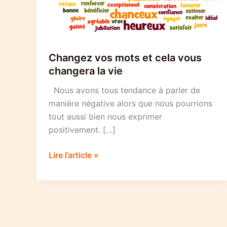
Changez vos mots et cela vous
changera la vie
Nous avons tous tendance à parler de
manière négative alors que nous pourrions
tout aussi bien nous exprimer
positivement. […]
Changez
Lire l’article »
vos
mots
et
cela
vous