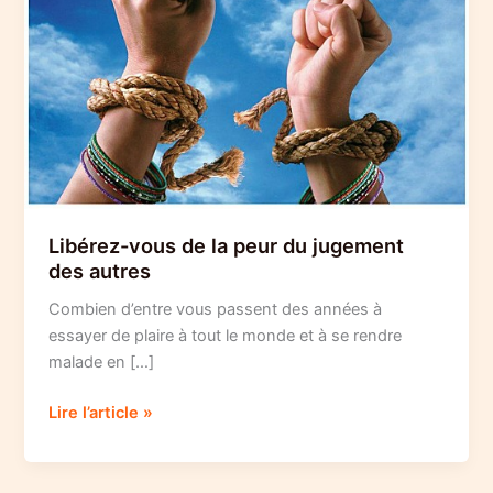
Libérez-vous de la peur du jugement
des autres
Combien d’entre vous passent des années à
essayer de plaire à tout le monde et à se rendre
malade en […]
Libérez-
Lire l’article »
vous
de
la