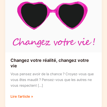
Changez votre réalité, changez votre
vie
Vous pensez avoir de la chance ? Croyez-vous que
vous êtes maudit ? Pensez-vous que les autres ne
vous respectent […]
Changez
Lire l’article »
votre