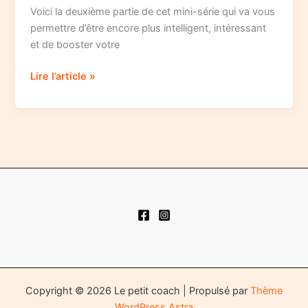
Voici la deuxième partie de cet mini-série qui va vous
permettre d’être encore plus intelligent, intéressant
et de booster votre
Plus
Lire l’article »
intelligent,
plus
en
forme
et
plus
performant,
facile
!
-2
Copyright © 2026 Le petit coach | Propulsé par
Thème
WordPress Astra