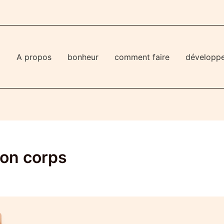
l
A propos
bonheur
comment faire
développ
on corps