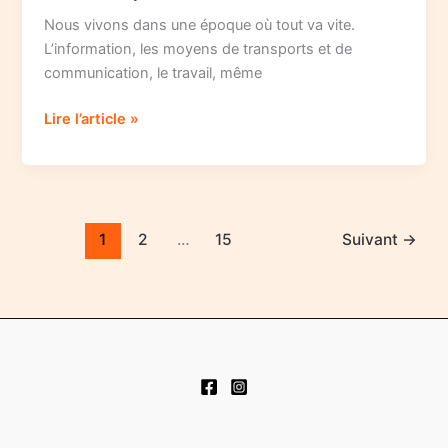
Nous vivons dans une époque où tout va vite.
L’information, les moyens de transports et de
communication, le travail, même
L’art
Lire l’article »
de
la
pause
1
2
…
15
Suivant
→