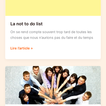
La not to do list
On se rend compte souvent trop tard de toutes les
choses que nous n’aurions pas du faire et du temps
La
Lire l’article »
not
to
do
list