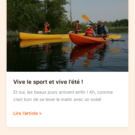
Vive le sport et vive l’été !
Et oui, les beaux jours arrivent enfin ! Ah, comme
c’est bon de se lever le matin avec un soleil
Vive
Lire l’article »
le
sport
et