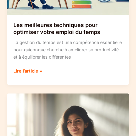
Les meilleures techniques pour
optimiser votre emploi du temps
La gestion du temps est une compétence essentielle
pour quiconque cherche à améliorer sa productivité
et à équilibrer les différentes
Les
Lire l’article »
meilleures
techniques
pour
optimiser
votre
emploi
du
temps