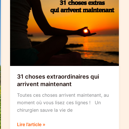
31 choses extraordinaires qui
arrivent maintenant
Toutes ces choses arrivent maintenant, au
moment où vous lisez ces lignes ! Un
chirurgien sauve la vie de
31
Lire l’article »