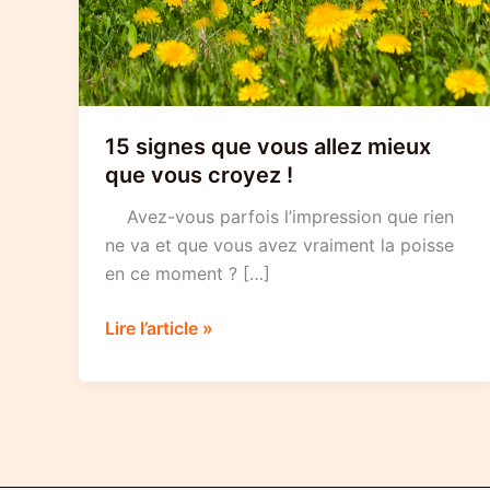
15 signes que vous allez mieux
que vous croyez !
Avez-vous parfois l’impression que rien
ne va et que vous avez vraiment la poisse
en ce moment ? […]
15
Lire l’article »
signes
que
vous
allez
mieux