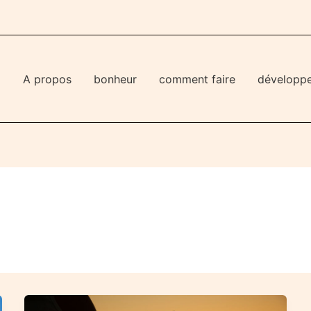
l
A propos
bonheur
comment faire
développ