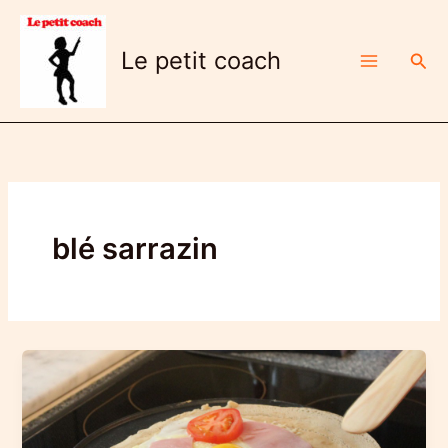
Aller
au
Le petit coach
Rech
contenu
blé sarrazin