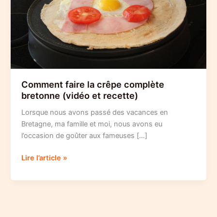
Comment faire la crêpe complète
bretonne (vidéo et recette)
Lorsque nous avons passé des vacances en
Bretagne, ma famille et moi, nous avons eu
l’occasion de goûter aux fameuses […]
Comment
Lire l’article »
faire
la
crêpe
complète
bretonne