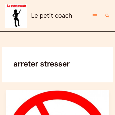
Aller
au
Le petit coach
Rech
contenu
arreter stresser