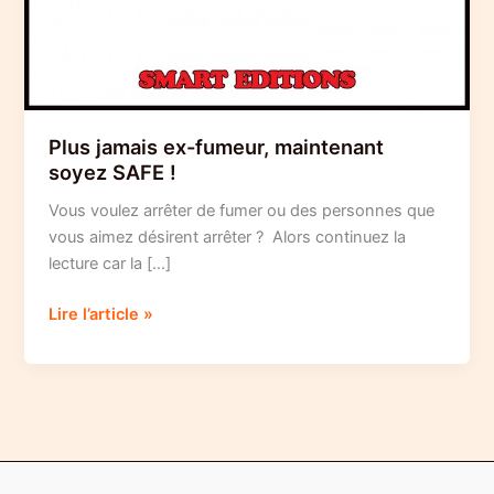
Plus jamais ex-fumeur, maintenant
soyez SAFE !
Vous voulez arrêter de fumer ou des personnes que
vous aimez désirent arrêter ? Alors continuez la
lecture car la […]
Plus
Lire l’article »
jamais
ex-
fumeur,
maintenant
soyez
SAFE