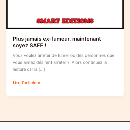
Plus jamais ex-fumeur, maintenant
soyez SAFE !
Vous voulez arrêter de fumer ou des personnes que
vous aimez désirent arrêter ? Alors continuez la
lecture car la […]
Plus
Lire l’article »
jamais
ex-
fumeur,
maintenant
soyez
SAFE