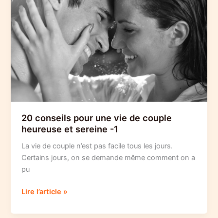
de
couple
heureuse
et
sereine
-2
20 conseils pour une vie de couple
heureuse et sereine -1
La vie de couple n’est pas facile tous les jours.
Certains jours, on se demande même comment on a
pu
20
Lire l’article »
conseils
pour