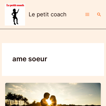
Aller
au
Le petit coach
Rech
contenu
ame soeur