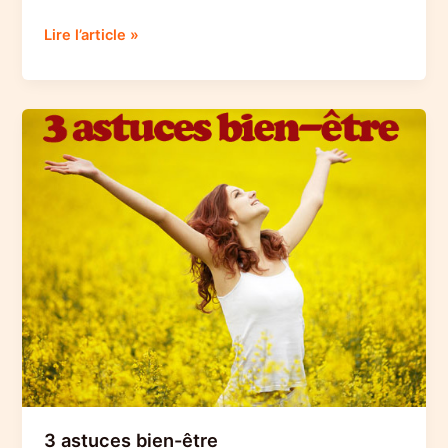
Mode
Lire l’article »
d’emploi
pour
une
randonnée
réussie
3 astuces bien-être