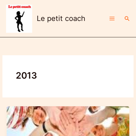
Aller
au
Le petit coach
Rech
contenu
2013