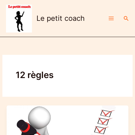
Aller
au
Le petit coach
Rech
contenu
12 règles