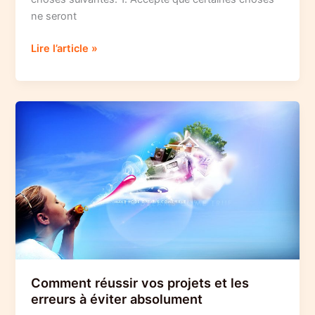
ne seront
7
Lire l’article »
Choses
à
ne
pas
oublier
Comment réussir vos projets et les
erreurs à éviter absolument