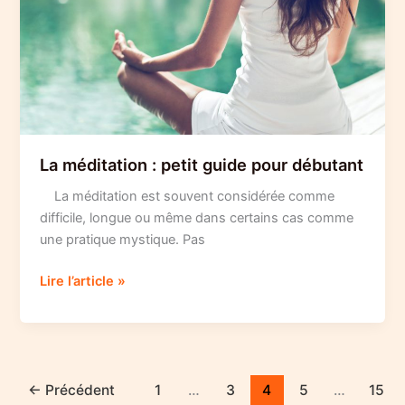
La méditation : petit guide pour débutant
La méditation est souvent considérée comme
difficile, longue ou même dans certains cas comme
une pratique mystique. Pas
La
Lire l’article »
méditation
:
petit
guide
pour
←
Précédent
1
…
3
4
5
…
15