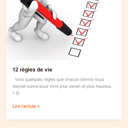
des
autres
12 règles de vie
Voici quelques règles que chacun d’entre nous
devrait suivre pour vivre plus serein et plus heureux.
1 Si
12
Lire l’article »
règles
de
vie