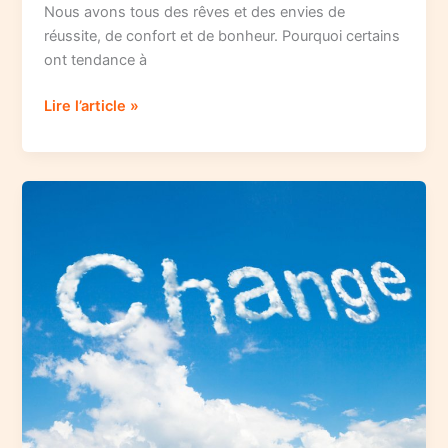
Nous avons tous des rêves et des envies de
réussite, de confort et de bonheur. Pourquoi certains
ont tendance à
Comment
Lire l’article »
réussir
vos
projets
et
les
erreurs
à
éviter
absolument