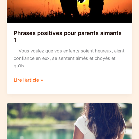
Phrases positives pour parents aimants
1
Vous voulez que vos enfants soient heureux, aient
confiance en eux, se sentent aimés et choyés et
qu’ils
Phrases
Lire l’article »
positives
pour
parents
aimants
1