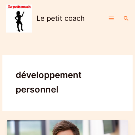
Aller
au
Le petit coach
Rech
contenu
développement
personnel