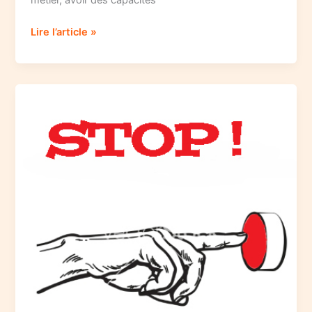
Les
Lire l’article »
4
boosters
de
succès